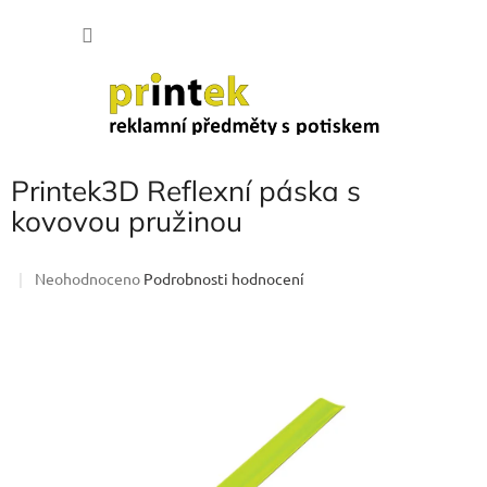
Přejít
NÁKU
na
obsah
KOŠÍK
Printek3D Reflexní páska s
kovovou pružinou
Průměrné
Neohodnoceno
Podrobnosti hodnocení
hodnocení
produktu
je
0,0
z
5
hvězdiček.