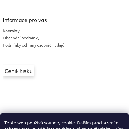
Z
á
p
a
Informace pro vás
t
Kontakty
í
Obchodní podmínky
Podmínky ochrany osobních údajů
Ceník tisku
Tento web používá soubory cookie. Dalším procházením
tohoto webu vyjadřujete souhlas s jejich používáním.. Více