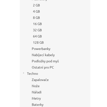
2 GB
4 GB
8 GB
16 GB
32 GB
64 GB
128 GB
Powerbanky
Nabíjecí kabely
Podložky pod myš
Ostatní pro PC
Techno
Zapalovače
Nože
Nářadi
Metry
Baterky