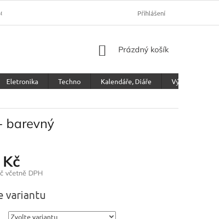
SOBNÍCH ÚDAJŮ
Přihlášení
NÁKUPNÍ
Prázdný košík
KOŠÍK
Eletronika
Techno
Kalendáře, Diáře
Výprodej
- barevný
 Kč
Kč včetně DPH
e variantu