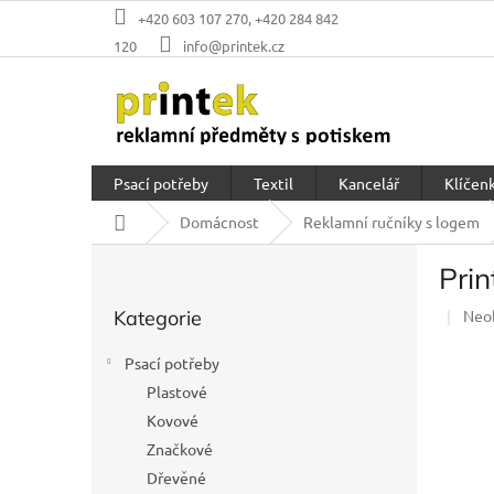
Přejít
+420 603 107 270, +420 284 842
na
120
info@printek.cz
obsah
Psací potřeby
Textil
Kancelář
Klíčenk
Domů
Domácnost
Reklamní ručníky s logem
P
Pri
o
Přeskočit
s
Prů
Kategorie
Neo
kategorie
t
hod
r
prod
Psací potřeby
a
je
Plastové
n
0,0
z
Kovové
n
5
í
Značkové
hvěz
p
Dřevěné