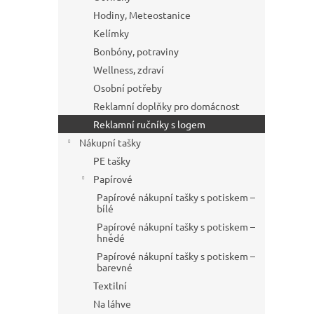
Hodiny, Meteostanice
Kelímky
Bonbóny, potraviny
Wellness, zdraví
Osobní potřeby
Reklamní doplňky pro domácnost
Reklamní ručníky s logem
Nákupní tašky
PE tašky
Papírové
Papírové nákupní tašky s potiskem –
bílé
Papírové nákupní tašky s potiskem –
hnědé
Papírové nákupní tašky s potiskem –
barevné
Textilní
Na láhve