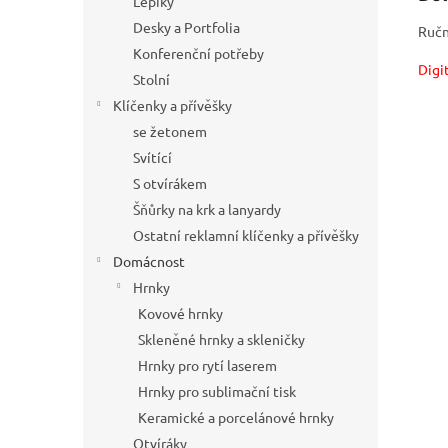
Lepíky
Desky a Portfolia
Ručn
Konferenční potřeby
Digi
Stolní
Klíčenky a přívěšky
se žetonem
Svítící
S otvírákem
Šňůrky na krk a lanyardy
Ostatní reklamní klíčenky a přívěšky
Domácnost
Hrnky
Kovové hrnky
Skleněné hrnky a skleničky
Hrnky pro rytí laserem
Hrnky pro sublimační tisk
Keramické a porcelánové hrnky
Otvíráky