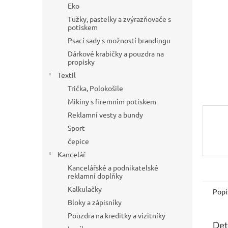
a
Eko
n
Tužky, pastelky a zvýrazňovače s
e
potiskem
l
Psací sady s možností brandingu
Dárkové krabičky a pouzdra na
propisky
Textil
Trička, Polokošile
Mikiny s firemním potiskem
Reklamní vesty a bundy
Sport
čepice
Kancelář
Kancelářské a podnikatelské
reklamní doplňky
Kalkulačky
Popi
Bloky a zápisníky
Pouzdra na kreditky a vizitníky
Det