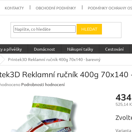
KONTAKTY
OBCHODNÍ PODMÍNKY
PODMÍNKY OCHRANY O
HLEDAT
y a přívěšky
Domácnost
Nákupní tašky
Cestování
Printek3D Reklamní ručník 400g 70x140 - barevný
ntek3D Reklamní ručník 400g 70x140 
měrné
hodnoceno
Podrobnosti hodnocení
nocení
434
uktu
525,14 
Měrná
Zvolt
cena:
diček.
Varianta