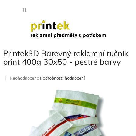
Přejít
NÁKU
na
obsah
KOŠÍK
Printek3D Barevný reklamní ručník
print 400g 30x50 - pestré barvy
Průměrné
Neohodnoceno
Podrobnosti hodnocení
hodnocení
produktu
je
0,0
z
5
hvězdiček.