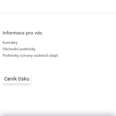
Z
á
p
a
Informace pro vás
t
Kontakty
í
Obchodní podmínky
Podmínky ochrany osobních údajů
Ceník tisku