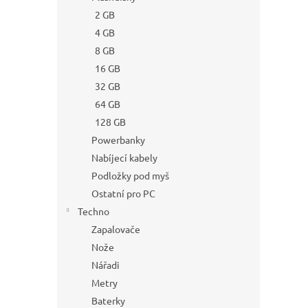
2 GB
4 GB
8 GB
16 GB
32 GB
64 GB
128 GB
Powerbanky
Nabíjecí kabely
Podložky pod myš
Ostatní pro PC
Techno
Zapalovače
Nože
Nářadi
Metry
Baterky