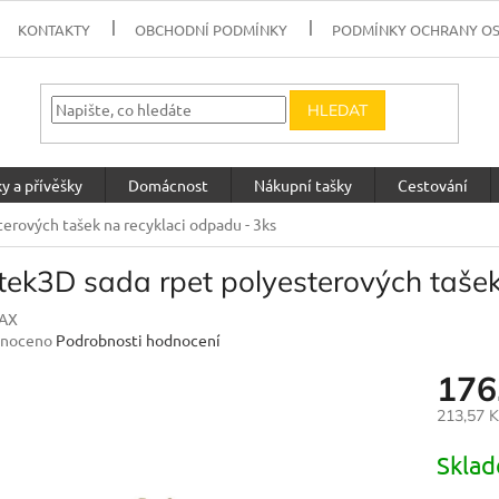
KONTAKTY
OBCHODNÍ PODMÍNKY
PODMÍNKY OCHRANY O
HLEDAT
y a přívěšky
Domácnost
Nákupní tašky
Cestování
erových tašek na recyklaci odpadu - 3ks
tek3D sada rpet polyesterových tašek
AX
né
noceno
Podrobnosti hodnocení
ení
176
u
213,57 
Měrná
Skla
cena:
ek.