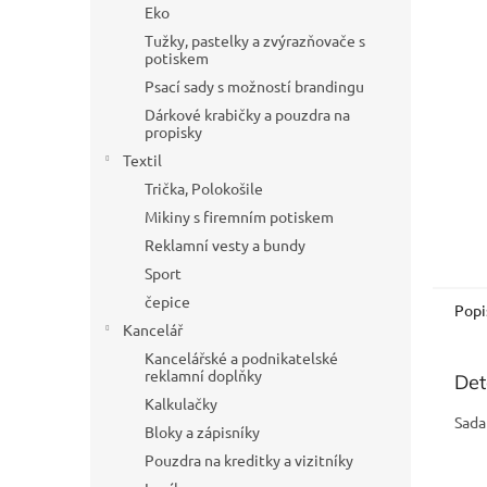
a
Eko
n
Tužky, pastelky a zvýrazňovače s
e
potiskem
l
Psací sady s možností brandingu
Dárkové krabičky a pouzdra na
propisky
Textil
Trička, Polokošile
Mikiny s firemním potiskem
Reklamní vesty a bundy
Sport
čepice
Popi
Kancelář
Kancelářské a podnikatelské
reklamní doplňky
Det
Kalkulačky
Sada
Bloky a zápisníky
Pouzdra na kreditky a vizitníky