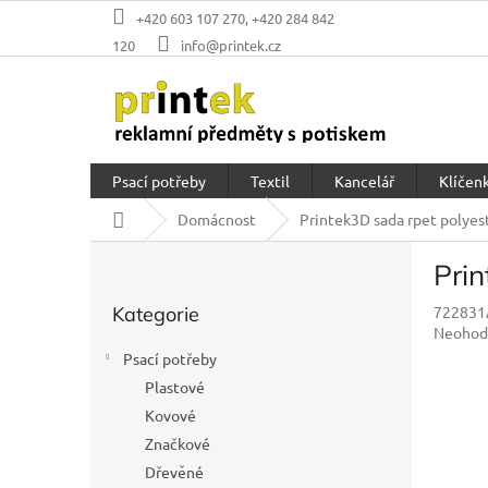
Přejít
+420 603 107 270, +420 284 842
na
120
info@printek.cz
obsah
Psací potřeby
Textil
Kancelář
Klíčenk
Domů
Domácnost
Printek3D sada rpet polyest
P
Prin
o
Přeskočit
s
Kategorie
722831
kategorie
t
Průměr
Neohod
r
hodnoc
Psací potřeby
a
produkt
Plastové
n
je
0,0
Kovové
n
z
í
Značkové
5
p
Dřevěné
hvězdič