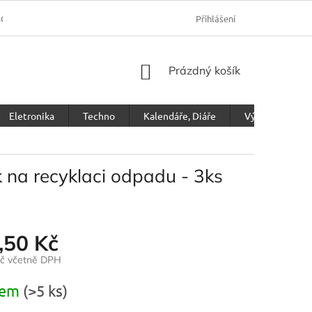
SOBNÍCH ÚDAJŮ
Přihlášení
NÁKUPNÍ
Prázdný košík
KOŠÍK
Eletronika
Techno
Kalendáře, Diáře
Výprodej
 na recyklaci odpadu - 3ks
,50 Kč
Kč včetně DPH
dem
(>5 ks)