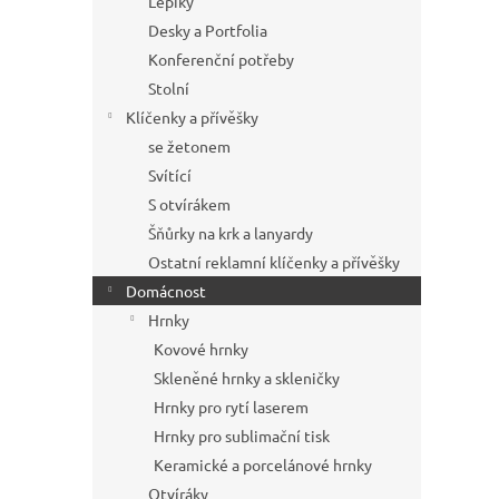
Lepíky
Desky a Portfolia
Konferenční potřeby
Stolní
Klíčenky a přívěšky
se žetonem
Svítící
S otvírákem
Šňůrky na krk a lanyardy
Ostatní reklamní klíčenky a přívěšky
Domácnost
Hrnky
Kovové hrnky
Skleněné hrnky a skleničky
Hrnky pro rytí laserem
Hrnky pro sublimační tisk
Keramické a porcelánové hrnky
Otvíráky