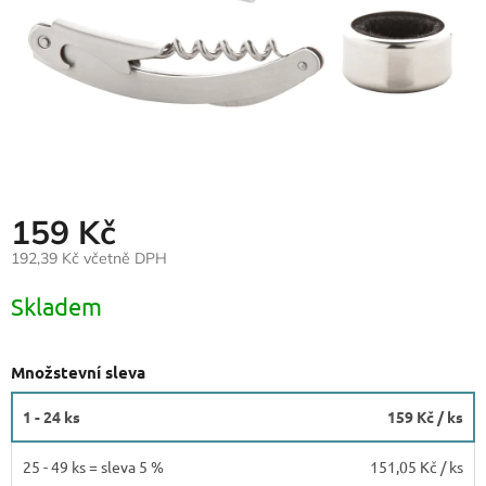
159 Kč
192,39 Kč včetně DPH
Měrná
Skladem
cena:
Množstevní sleva
1 - 24 ks
159 Kč
/ ks
25 - 49 ks = sleva 5 %
151,05 Kč
/ ks