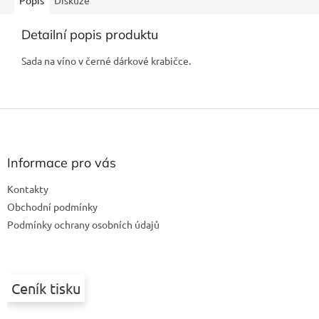
Popis
Diskuze
Detailní popis produktu
Sada na víno v černé dárkové krabičce.
Z
á
p
a
Informace pro vás
t
Kontakty
í
Obchodní podmínky
Podmínky ochrany osobních údajů
Ceník tisku