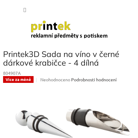
Přejít
NÁKU
na
obsah
KOŠÍK
Printek3D Sada na víno v černé
dárkové krabičce - 4 dílná
804907A
Průměrné
Neohodnoceno
Podrobnosti hodnocení
Více za méně
hodnocení
produktu
je
0,0
z
5
hvězdiček.