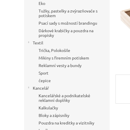
a
Eko
n
Tužky, pastelky a zvýrazňovače s
e
potiskem
l
Psací sady s možností brandingu
Dárkové krabičky a pouzdra na
propisky
Textil
Trička, Polokošile
Mikiny s firemním potiskem
Reklamní vesty a bundy
Sport
čepice
Kancelář
Kancelářské a podnikatelské
reklamní doplňky
Kalkulačky
Bloky a zápisníky
Pouzdra na kreditky a vizitníky