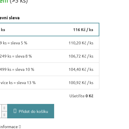
dem
(>5 ks)
vní sleva
 ks
116 Kč
/ ks
9 ks = sleva 5 %
110,20 Kč
/ ks
 249 ks = sleva 8 %
106,72 Kč
/ ks
 499 ks = sleva 10 %
104,40 Kč
/ ks
 více ks = sleva 13 %
100,92 Kč
/ ks
Ušetříte
0 Kč
Přidat do košíku
 informace