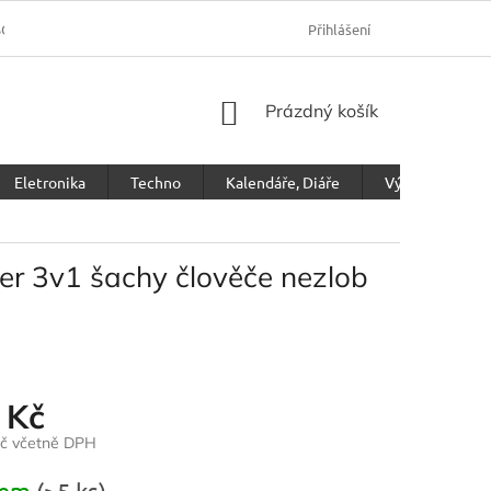
SOBNÍCH ÚDAJŮ
Přihlášení
NÁKUPNÍ
Prázdný košík
KOŠÍK
Eletronika
Techno
Kalendáře, Diáře
Výprodej
er 3v1 šachy člověče nezlob
 Kč
Kč včetně DPH