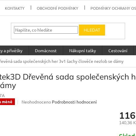
KONTAKTY
OBCHODNÍ PODMÍNKY
PODMÍNKY OCHRANY O
HLEDAT
y a přívěšky
Domácnost
Nákupní tašky
Cestování
řevěná sada společenských her 3v1 šachy člověče nezlob se dámy
ntek3D Dřevěná sada společenských h
dámy
7A
Průměrné
Neohodnoceno
Podrobnosti hodnocení
a méně
hodnocení
116
produktu
je
140,36 
0,0
z
Měrná
5