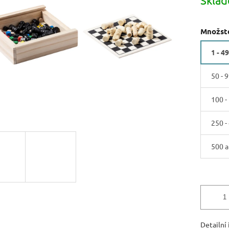
Skla
cena:
hvězdiček.
Množste
1 - 49
50 - 9
100 -
250 -
500 a
Detailní