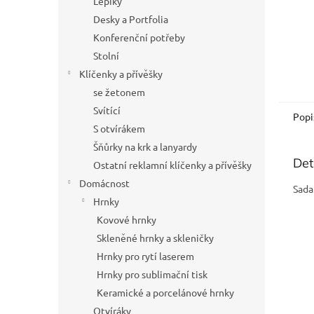
Lepíky
Desky a Portfolia
Konferenční potřeby
Stolní
Klíčenky a přívěšky
se žetonem
Svítící
Popi
S otvírákem
Šňůrky na krk a lanyardy
Det
Ostatní reklamní klíčenky a přívěšky
Domácnost
Sada
Hrnky
Kovové hrnky
Skleněné hrnky a skleničky
Hrnky pro rytí laserem
Hrnky pro sublimační tisk
Keramické a porcelánové hrnky
Otvíráky