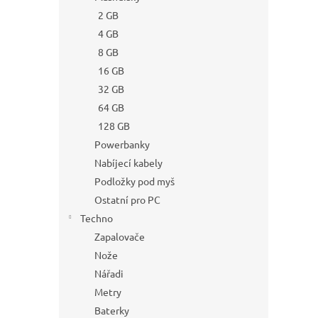
2 GB
4 GB
8 GB
16 GB
32 GB
64 GB
128 GB
Powerbanky
Nabíjecí kabely
Podložky pod myš
Ostatní pro PC
Techno
Zapalovače
Nože
Nářadi
Metry
Baterky