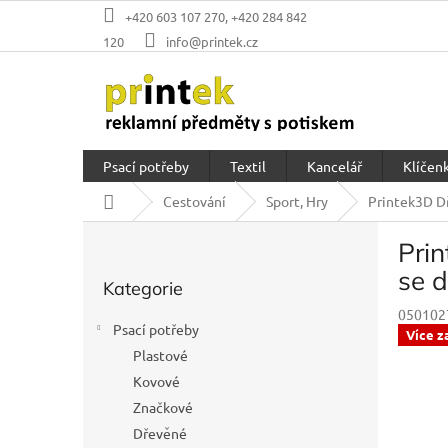
Přejít
+420 603 107 270, +420 284 842
na
120
info@printek.cz
obsah
Psací potřeby
Textil
Kancelář
Klíčenk
Domů
Cestování
Sport, Hry
Printek3D D
P
Pri
o
Přeskočit
s
se 
Kategorie
kategorie
t
050102
r
Psací potřeby
Více z
a
Plastové
n
Kovové
n
í
Značkové
p
Dřevěné