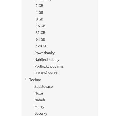
2 GB
4 GB
8 GB
16 GB
32 GB
64 GB
128 GB
Powerbanky
Nabíjecí kabely
Podložky pod myš
Ostatní pro PC
Techno
Zapalovače
Nože
Nářadi
Metry
Baterky