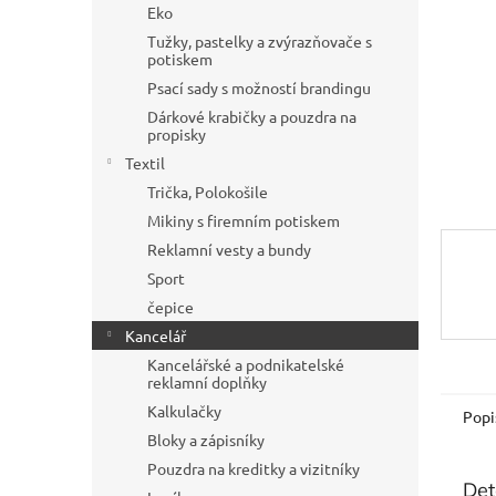
a
Eko
n
Tužky, pastelky a zvýrazňovače s
e
potiskem
l
Psací sady s možností brandingu
Dárkové krabičky a pouzdra na
propisky
Textil
Trička, Polokošile
Mikiny s firemním potiskem
Reklamní vesty a bundy
Sport
čepice
Kancelář
Kancelářské a podnikatelské
reklamní doplňky
Kalkulačky
Popi
Bloky a zápisníky
Pouzdra na kreditky a vizitníky
Det