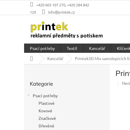
Přejít
+420 603 107 270, +420 284 842
na
120
info@printek.cz
obsah
Psací potřeby
Textil
Kancelář
Klíčenk
Domů
Kancelář
Printek3D Mix samolepících lí
P
Prin
o
Přeskočit
s
Prů
Kategorie
Neo
kategorie
t
hod
r
prod
Psací potřeby
a
je
Plastové
n
0,0
z
Kovové
n
5
í
Značkové
hvěz
p
Dřevěné