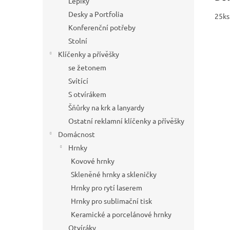
Lepíky
Desky a Portfolia
25ks
Konferenční potřeby
Stolní
Klíčenky a přívěšky
se žetonem
Svítící
S otvírákem
Šňůrky na krk a lanyardy
Ostatní reklamní klíčenky a přívěšky
Domácnost
Hrnky
Kovové hrnky
Skleněné hrnky a skleničky
Hrnky pro rytí laserem
Hrnky pro sublimační tisk
Keramické a porcelánové hrnky
Otvíráky