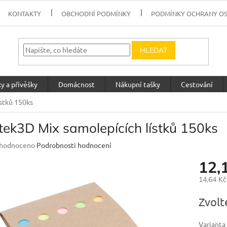
KONTAKTY
OBCHODNÍ PODMÍNKY
PODMÍNKY OCHRANY O
HLEDAT
y a přívěšky
Domácnost
Nákupní tašky
Cestování
stků 150ks
tek3D Mix samolepících lístků 150ks
měrné
hodnoceno
Podrobnosti hodnocení
nocení
12,
uktu
14,64 K
Měrná
Zvolt
cena:
diček.
Varianta