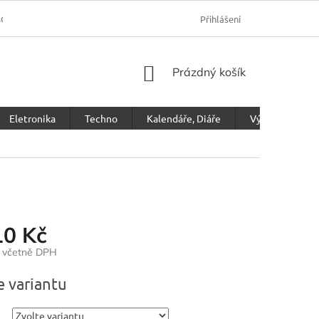
SOBNÍCH ÚDAJŮ
Přihlášení
NÁKUPNÍ
Prázdný košík
KOŠÍK
Eletronika
Techno
Kalendáře, Diáře
Výprodej
10 Kč
č včetně DPH
e variantu