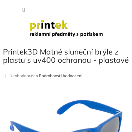
Přejít
NÁKU
na
obsah
KOŠÍK
Printek3D Matné sluneční brýle z
plastu s uv400 ochranou - plastové
Průměrné
Neohodnoceno
Podrobnosti hodnocení
hodnocení
produktu
je
0,0
z
5
hvězdiček.