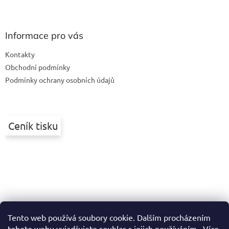
Z
á
p
a
Informace pro vás
t
Kontakty
í
Obchodní podmínky
Podmínky ochrany osobních údajů
Ceník tisku
Tento web používá soubory cookie. Dalším procházením
tohoto webu vyjadřujete souhlas s jejich používáním.. Více